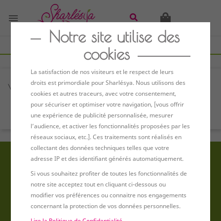

Notre site utilise des
Promotions
cookies
La satisfaction de nos visiteurs et le respect de leurs
droits est primordiale pour Sharlésya. Nous utilisons des
Veuillez nous excuser pour le désagrément.
cookies et autres traceurs, avec votre consentement,
pour sécuriser et optimiser votre navigation, [vous offrir
EFFECTUEZ UNE NOUVELLE RECHERCHE
une expérience de publicité personnalisée, mesurer
l’audience, et activer les fonctionnalités proposées par les
réseaux sociaux, etc.]. Ces traitements sont réalisés en
collectant des données techniques telles que votre
adresse IP et des identifiant générés automatiquement.
Fleurs fraiches
Si vous souhaitez profiter de toutes les fonctionnalités de
notre site acceptez tout en cliquant ci-dessous ou
Livraison gratuite*
modifier vos préférences ou connaitre nos engagements
concernant la protection de vos données personnelles.
Les fleurs sont cultivées sur l'exploitation et cueillies peu avant leur expédition
Lire la Politique de Confidentialité