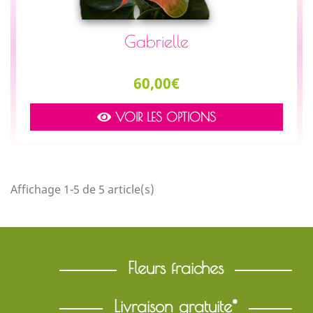
Gabrielle
Prix
60,00€
VOIR LES OPTIONS
Affichage 1-5 de 5 article(s)
Fleurs fraiches
Livraison gratuite*